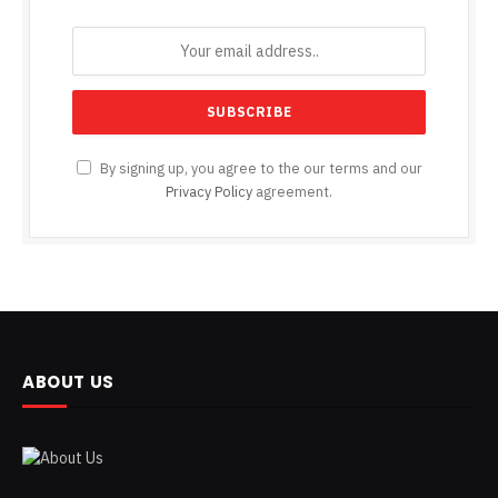
By signing up, you agree to the our terms and our
Privacy Policy
agreement.
ABOUT US