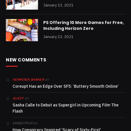
January 13, 2021
PS Offering 10 More Games for Free,
Including Horizon Zero
January 13, 2021
NEW COMMENTS
on
HERMINIA BANKER
Coreupt Has an Edge Over SF5: ‘Buttery Smooth Online’
on
GUEST
Sasha Calle to Debut as Supergirl in Upcoming Film The
Flash
on
ERNESTFUM
How Conspiracy Inspired ‘Scary of Sixty-First’