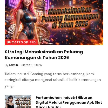
UNCATEGORIZED
Strategi Memaksimalkan Peluang
Kemenangan di Tahun 2026
By
admin
March 1, 2026
Dalam industri iGaming yang terus berkembang, kami
seringkali ditanya mengenai rahasia di balik kemenangan
yang…
Pertumbuhan Industri Hiburan
Digital Melalui Penggunaan Apk Slot
Gacor Hari Ini