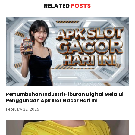
RELATED
POSTS
Pertumbuhan Industri Hiburan Digital Melalui
Penggunaan Apk Slot Gacor Hari Ini
February 22, 2026