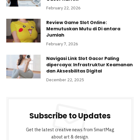
February 22, 2026
Review Game Slot Online:
Memutuskan Mutu di Di antara
Jumlah
February 7, 2026
Navigasi Link Slot Gacor Paling
dipercaya: Infrastruktur Keamanan
dan Aksesbilitas Digital
December 22, 2025
Subscribe to Updates
Get the latest creative news from SmartMag
about art & design.