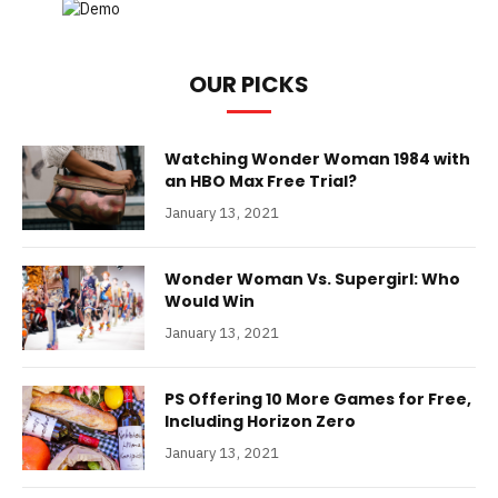
OUR PICKS
Watching Wonder Woman 1984 with
an HBO Max Free Trial?
January 13, 2021
Wonder Woman Vs. Supergirl: Who
Would Win
January 13, 2021
PS Offering 10 More Games for Free,
Including Horizon Zero
January 13, 2021