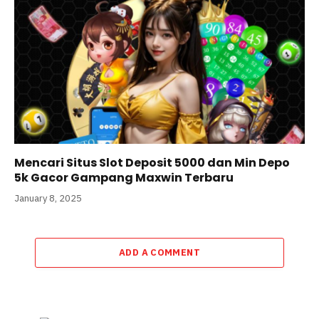
Mencari Situs Slot Deposit 5000 dan Min Depo
5k Gacor Gampang Maxwin Terbaru
January 8, 2025
ADD A COMMENT